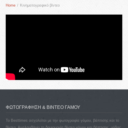
Home
/
Κινηματογραφικό βίντεο
ΦΩΤΟΓΡΑΦΗΣΗ & ΒΙΝΤΕΟ ΓΑΜΟΥ
To Besttimes ασχολείται με την φωτογραφία γάμου, βάπτισης και το
βίντεο. Αναλαμβάνει τη δημιουργία βίντεο γάμου και βάπτισης, μόδας,